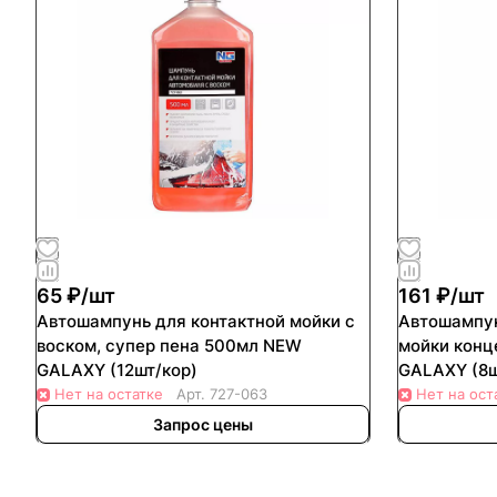
65 ₽/
шт
161 ₽/
шт
Автошампунь для контактной мойки с
Автошампун
воском, супер пена 500мл NEW
мойки конц
GALAXY (12шт/кор)
GALAXY (8ш
Нет на остатке
Арт.
727-063
Нет на ост
Запрос цены