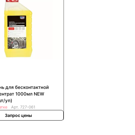
ь для бесконтактной
ентрат 1000мл NEW
т/уп)
атке
Арт.
727-061
Запрос цены