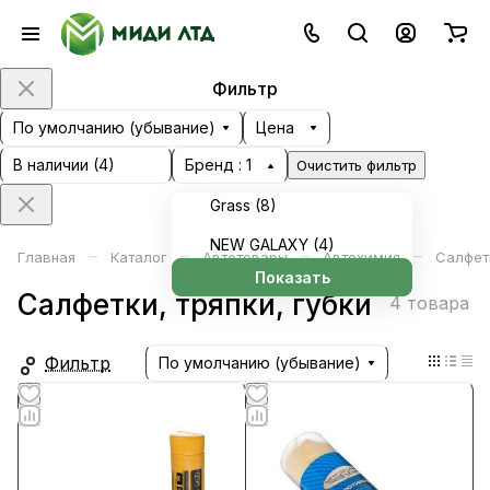
Фильтр
По умолчанию (убывание)
Цена
В наличии (
4
)
Бренд
: 1
Очистить фильтр
Grass (
8
)
NEW GALAXY (
4
)
–
–
–
–
Главная
Каталог
Автотовары
Автохимия
Салфетк
Показать
Салфетки, тряпки, губки
4 товара
Фильтр
По умолчанию (убывание)