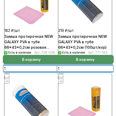
182 ₽/
шт
219 ₽/
шт
Замша протирочная NEW
Замша протирочная NEW
GALAXY PVA в тубе
GALAXY PVA в тубе
66*43*0,2см розовая
66*43*0,2см (100шт/кор)
(96шт/кор)
Есть в наличии
Арт.
728-008
Есть в наличии
Арт.
771-164
В корзину
В корзину