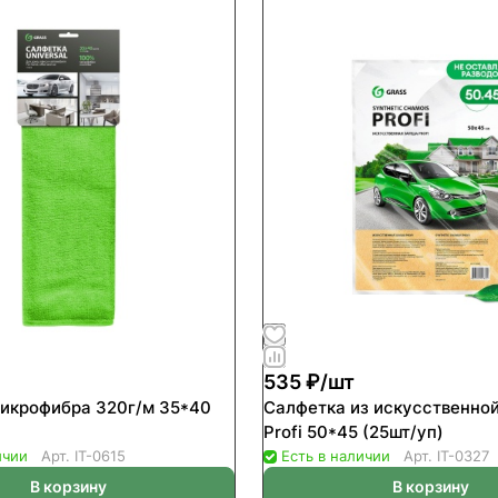
535 ₽/
шт
икрофибра 320г/м 35*40
Салфетка из искусственно
Profi 50*45 (25шт/уп)
ичии
Арт.
IT-0615
Есть в наличии
Арт.
IT-0327
В корзину
В корзину