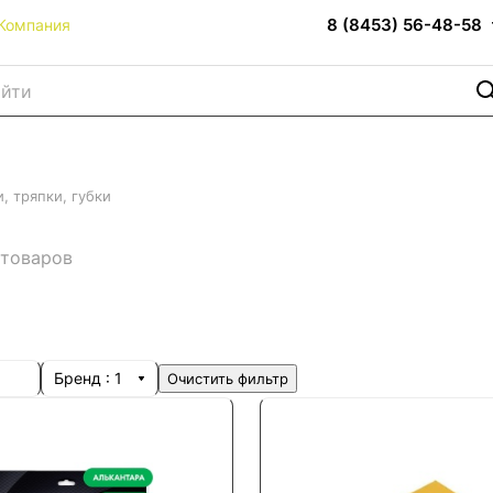
8 (8453) 56-48-58
Компания
, тряпки, губки
 товаров
Бренд
: 1
Очистить фильтр