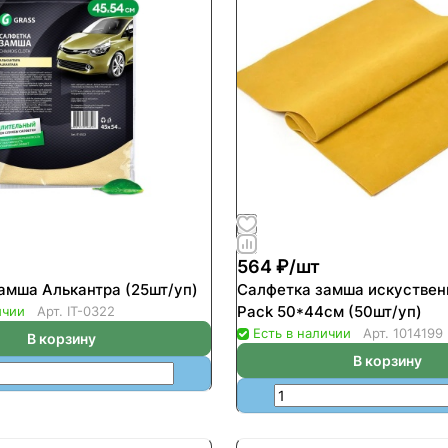
564 ₽/
шт
амша Алькантра (25шт/уп)
Салфетка замша искуствен
Pack 50*44см (50шт/уп)
ичии
Арт.
IT-0322
Есть в наличии
Арт.
1014199
В корзину
В корзину