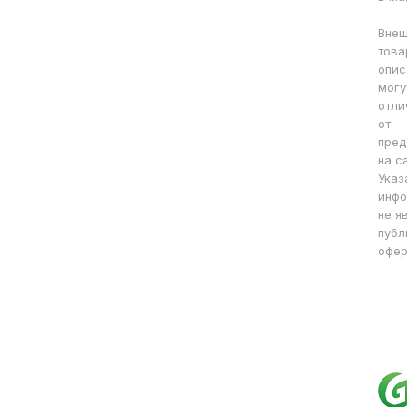
Внеш
това
опис
могу
отли
от
пред
на с
Указ
инфо
не я
публ
офер