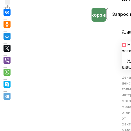
Запрос
В корзине
Опис
Н
ост
Н
деш
Цена
дейс
толь
инте
мага
мож
отли
от
факт
в ма