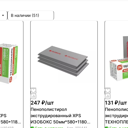
В наличии (
51
)
247 ₽/
шт
131 ₽/
шт
Пенополистирол
Пенополи
XPS
экструдированный XPS
экструдир
580*1180
ИЗОБОКС 50мм*580*1180
ТЕХНОПЛЕ
.
Н19418
Есть в наличии
Арт.
101441
Есть в на