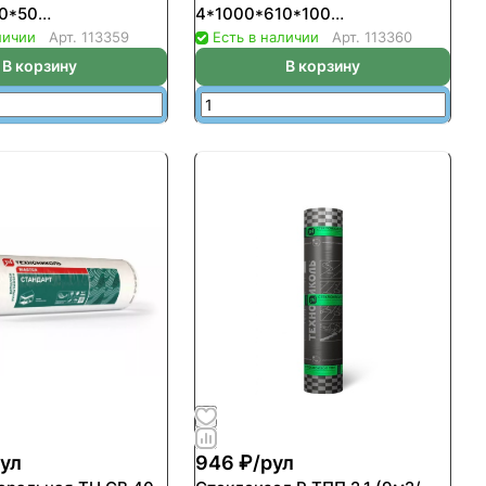
0*50
4*1000*610*100
,244м3)(у8шт/
(2,4м2/0,244м3)(уп4шт/
личии
Арт.
113359
Есть в наличии
Арт.
113360
20-25кг/м3
пал44шт) 20-25кг/м3
В корзину
В корзину
ул
946 ₽/
рул