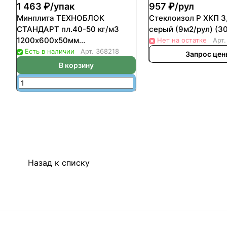
1 463 ₽/
упак
957 ₽/
рул
Минплита ТЕХНОБЛОК
Стеклоизол Р ХКП 3
СТАНДАРТ пл.40-50 кг/м3
серый (9м2/рул) (3
1200х600х50мм
Нет на остатке
Арт
(уп-8шт/5,76м2/0,2880м3)
Есть в наличии
Арт.
368218
Запрос це
(24уп/пал)
В корзину
Назад к списку