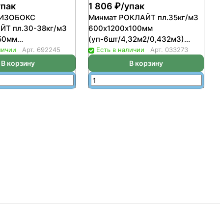
упак
1 806 ₽/
упак
 ИЗОБОКС
Минмат РОКЛАЙТ пл.35кг/м3
ЙТ пл.30-38кг/м3
600х1200х100мм
50мм
(уп-6шт/4,32м2/0,432м3)
7,2м2/0,3600м3)
(16шт/пал)
личии
Арт.
692245
Есть в наличии
Арт.
033273
)
В корзину
В корзину