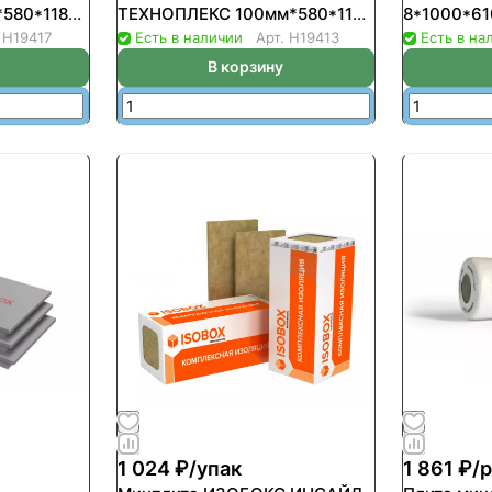
580*1180
ТЕХНОПЛЕКС 100мм*580*1180
8*1000*61
.2738куб.м)
(уп-4шт/2,7376кв.м/0.2738куб.м)
(4,88м2/0
.
Н19417
Есть в наличии
Арт.
Н19413
Есть в на
пал44шт) 
В корзину
1 024 ₽/
упак
1 861 ₽/
р