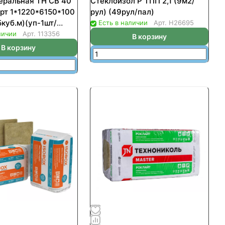
еральная ТН СВ 40
Стеклоизол Р ТПП 2,1 (9м2/
рт 1*1220*6150*100
рул) (49рул/пал)
5куб.м)(уп-1шт/
Есть в наличии
Арт.
Н26695
 9-11кг/м3
личии
Арт.
113356
В корзину
В корзину