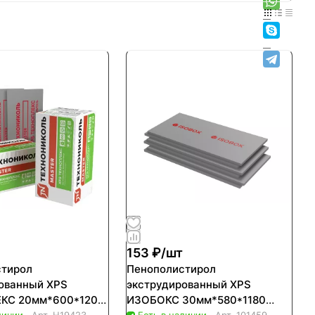
153 ₽/
шт
стирол
Пенополистирол
ованный XPS
экструдированный XPS
КС 20мм*600*1200
ИЗОБОКС 30мм*580*1180
личии
Арт.
Н19423
Есть в наличии
Арт.
101459