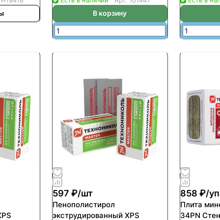
2737куб.м)
(уп-8шт/5,47кв.м/0.2738куб.м)
(уп-20шт/1
ны
В корзину
597 ₽/
шт
858 ₽/
уп
Пенополистирол
Плита мин
XPS
экструдированный XPS
34PN Стен