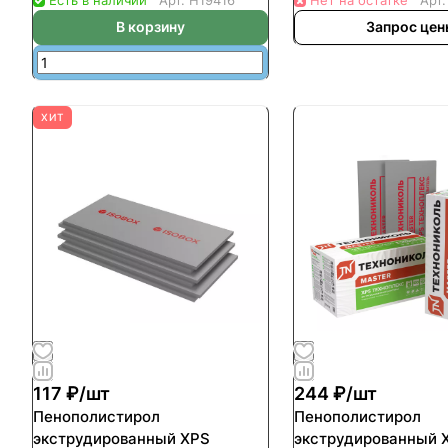
(уп-13шт/8,9кв.м/0.2669куб.м)
(уп-8шт/5,47кв.м/0.
В корзину
Запрос це
ХИТ
117 ₽/
шт
244 ₽/
шт
Пенополистирол
Пенополистирол
экструдированный XPS
экструдированный 