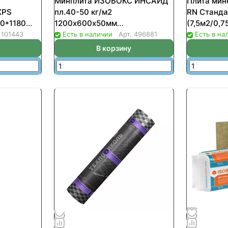
Минплита ИЗОБОКС ИНСАЙД
Плита мин
XPS
пл.40-50 кг/м2
RN Станда
0*1180
1200х600х50мм
(7,5м2/0,7
/0.2738куб.м)
(уп-6шт/4,32м2/0,2160м3)
пал-36шт)
.
101443
Есть в наличии
Арт.
496881
Есть в на
(32уп/пал)
В корзину