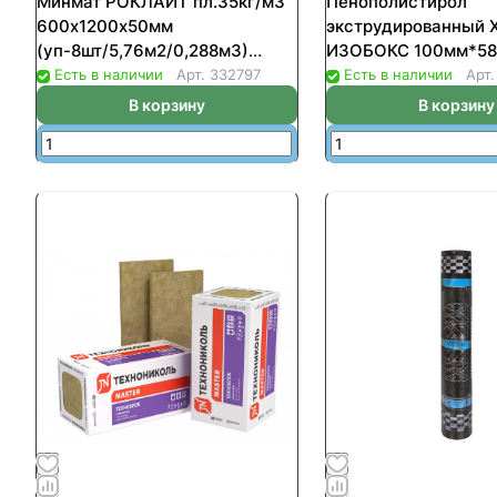
Минмат РОКЛАЙТ пл.35кг/м3
Пенополистирол
600х1200х50мм
экструдированный 
(уп-8шт/5,76м2/0,288м3)
ИЗОБОКС 100мм*58
(24шт/пал)
(уп-4шт/2,7376кв.м
Есть в наличии
Арт.
332797
Есть в наличии
Арт
В корзину
В корзину