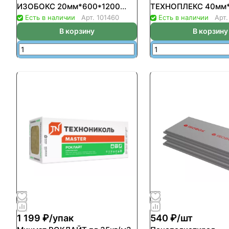
ИЗОБОКС 20мм*600*1200
ТЕХНОПЛЕКС 40мм*
(уп-20шт/14,4кв.м/0.288куб.м)
(уп-10шт/6,85кв.м/0
Есть в наличии
Арт.
101460
Есть в наличии
Арт
В корзину
В корзину
1 199 ₽/
упак
540 ₽/
шт