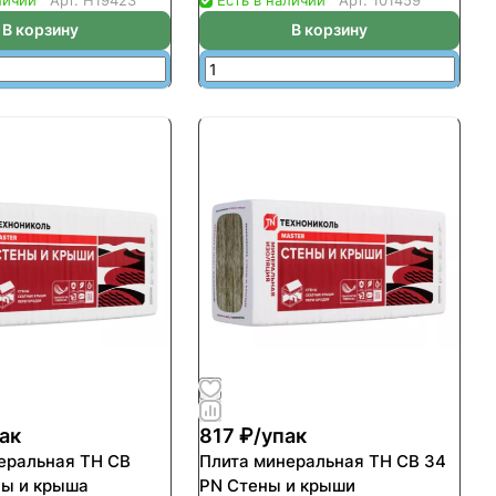
4,4кв.м/0.288куб.м)
(уп-13шт/8,9кв.м/0.2669куб.м)
В корзину
В корзину
ак
817 ₽/
упак
еральная ТН СВ
Плита минеральная ТН СВ 34
ы и крыша
PN Стены и крыши