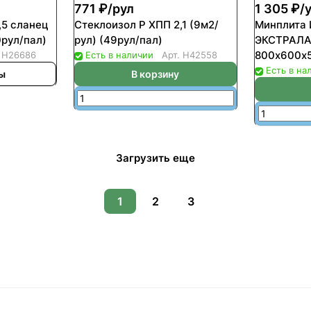
771 ₽/
рул
1 305 ₽/
,5 сланец
Стеклоизол Р ХПП 2,1 (9м2/
Минплита
0рул/пал)
рул) (49рул/пал)
ЭКСТРАЛА
800х600х
.
Н26686
Есть в наличии
Арт.
Н42558
(уп-15шт/
Есть в на
ны
В корзину
(36уп/пал
Загрузить еще
1
2
3